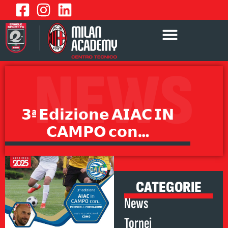
NEWS
𝟯ª 𝗘𝗱𝗶𝘇𝗶𝗼𝗻𝗲 𝗔𝗜𝗔𝗖 𝗜𝗡
𝗖𝗔𝗠𝗣𝗢 𝗰𝗼𝗻…
CATEGORIE
News
Tornei