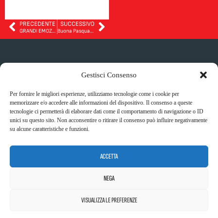
PRECEDENTE
SUCCESSIVO
GRANDI EMOZIONI A SAN SIRO!
Buona Pasqua da Eracle Sport FC
DOVE CI
SOCIAL
Gestisci Consenso
ALLENIAMO
Indirizzo:
Per fornire le migliori esperienze, utilizziamo tecnologie come i cookie per
Via Roma 44,
memorizzare e/o accedere alle informazioni del dispositivo. Il consenso a queste
Privacy policy
22070,
tecnologie ci permetterà di elaborare dati come il comportamento di navigazione o ID
Cookie policy
Casnate Con
unici su questo sito. Non acconsentire o ritirare il consenso può influire negativamente
Safeguarding
Bernate (CO)
su alcune caratteristiche e funzioni.
policy
ACCETTA
NEGA
VISUALIZZA LE PREFERENZE
ERACLE SPORT FOOTBALL CLUB SSD - Via Bianchi Giovini, 3 –
22100 Como (CO) – Cod. Fisc. 03775530136 – N. Iscrizione ASI