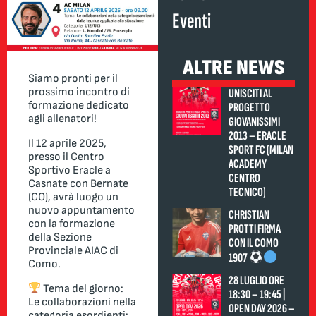
Eventi
ALTRE NEWS
Siamo pronti per il
prossimo incontro di
UNISCITI AL
formazione dedicato
PROGETTO
agli allenatori!
GIOVANISSIMI
2013 – ERACLE
Il 12 aprile 2025,
SPORT FC (MILAN
presso il Centro
ACADEMY
Sportivo Eracle a
CENTRO
Casnate con Bernate
TECNICO)
(CO), avrà luogo un
nuovo appuntamento
CHRISTIAN
con la formazione
PROTTI FIRMA
della Sezione
CON IL COMO
Provinciale AIAC di
1907
Como.
28 LUGLIO ORE
Tema del giorno:
18:30 – 19:45 |
Le collaborazioni nella
OPEN DAY 2026 –
categoria esordienti: