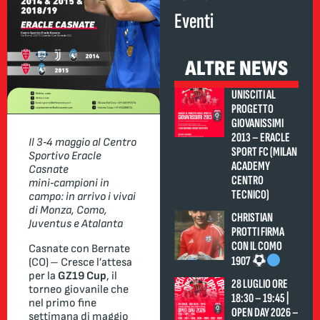
Eventi
ALTRE NEWS
UNISCITI AL
PROGETTO
GIOVANISSIMI
2013 – ERACLE
Il 3‑4 maggio al Centro
SPORT FC (MILAN
Sportivo Eracle
ACADEMY
Casnate
CENTRO
mini‑campioni in
TECNICO)
campo: in arrivo i vivai
di Monza, Como,
CHRISTIAN
Juventus e Atalanta
PROTTI FIRMA
CON IL COMO
Casnate con Bernate
1907
(CO) – Cresce l’attesa
per la
GZ19 Cup
, il
28 LUGLIO ORE
torneo giovanile che
18:30 – 19:45 |
nel primo fine
OPEN DAY 2026 –
settimana di maggio