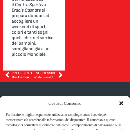
il
Centro Sportivo
Eracle Casnate
si
prepara dunque ad
accogliere un
weekend di sport,
colori e tanti sogni:
quelli che, nel sorriso
dei bambini,
somigliano già a un
piccolo Mondiale.
PRECEDENTE
SUCCESSIVO
𝗗𝗮𝗶 𝗖𝗮𝗺𝗽𝗶 𝗱𝗲𝗹𝗹𝗮 𝗦𝗲𝗿𝗶𝗲 𝗔 𝗮𝗶 𝗩𝗮𝗹𝗼𝗿𝗶 𝗱𝗶 𝗔𝘇𝘇𝘂𝗿𝗿𝗶𝗻𝗶 𝗔𝗰𝗮𝗱𝗲𝗺𝘆: 𝗹𝗮 𝗟𝗲𝘇𝗶𝗼𝗻𝗲 𝗱𝗶 𝗚𝗶𝗮𝗻𝗹𝘂𝗰𝗮 𝗭𝗮𝗺𝗯𝗿𝗼𝘁𝘁𝗮
4° Memorial Franco Chignoli – 25/25 maggio
DOVE CI
SOCIAL
Gestisci Consenso
ALLENIAMO
Indirizzo:
Per fornire le migliori esperienze, utilizziamo tecnologie come i cookie per
Via Roma 44,
memorizzare e/o accedere alle informazioni del dispositivo. Il consenso a queste
Privacy policy
22070,
tecnologie ci permetterà di elaborare dati come il comportamento di navigazione o ID
Cookie policy
Casnate Con