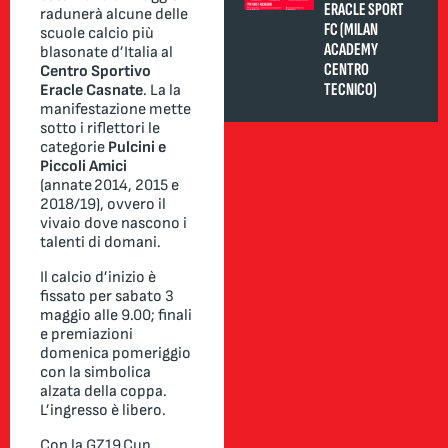
ERACLE SPORT
radunerà alcune delle
FC (MILAN
scuole calcio più
ACADEMY
blasonate d’Italia al
CENTRO
Centro Sportivo
TECNICO)
Eracle Casnate
. La la
manifestazione mette
sotto i riflettori le
categorie
Pulcini e
Piccoli Amici
(annate 2014, 2015 e
2018/19), ovvero il
vivaio dove nascono i
talenti di domani.
Il calcio d’inizio è
fissato per sabato 3
maggio alle 9.00; finali
e premiazioni
domenica pomeriggio
con la simbolica
alzata della coppa.
L’ingresso è libero.
Con la GZ19 Cup