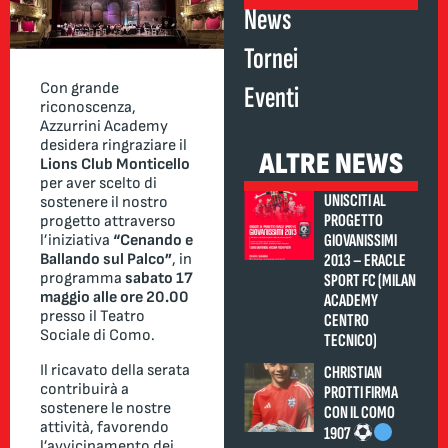
News
Tornei
Con grande
Eventi
riconoscenza,
Azzurrini Academy
desidera ringraziare il
ALTRE NEWS
Lions Club Monticello
per aver scelto di
UNISCITI AL
sostenere il nostro
PROGETTO
progetto attraverso
GIOVANISSIMI
l’iniziativa
“Cenando e
2013 – ERACLE
Ballando sul Palco”
, in
programma
sabato 17
SPORT FC (MILAN
maggio alle ore 20.00
ACADEMY
presso il Teatro
CENTRO
Sociale di Como.
TECNICO)
Il ricavato della serata
CHRISTIAN
contribuirà a
PROTTI FIRMA
sostenere le nostre
CON IL COMO
attività, favorendo
1907
l’avvicinamento dei