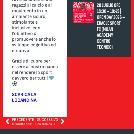
28 LUGLIO ORE
ragazzi al calcio e al
18:30 – 19:45 |
movimento in un
ambiente sicuro,
OPEN DAY 2026 –
stimolante e
ERACLE SPORT
inclusivo, con
FC (MILAN
l’obiettivo di
ACADEMY
promuovere anche lo
CENTRO
sviluppo cognitivo ed
TECNICO)
emotivo.
Grazie di cuore per
essere al nostro fianco
nel rendere lo sport
davvero per tutti!
SCARICA LA
LOCANDINA
PRECEDENTE
SUCCESSIVO
Il Baretto dell’oratorio
Una sera da Campioni del Mondo