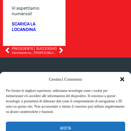
Vi aspettiamo
numerosi!
SCARICA LA
LOCANDINA
PRECEDENTE
SUCCESSIVO
Cerchiamo nuovi talenti!
TROFEO DELL’AUTUNNO LARIANO
DOVE CI
SOCIAL
Gestisci Consenso
ALLENIAMO
Indirizzo:
Per fornire le migliori esperienze, utilizziamo tecnologie come i cookie per
Via Roma 44,
memorizzare e/o accedere alle informazioni del dispositivo. Il consenso a queste
Privacy policy
22070,
tecnologie ci permetterà di elaborare dati come il comportamento di navigazione o ID
Cookie policy
Casnate Con
unici su questo sito. Non acconsentire o ritirare il consenso può influire negativamente
Safeguarding
Bernate (CO)
su alcune caratteristiche e funzioni.
policy
ACCETTA