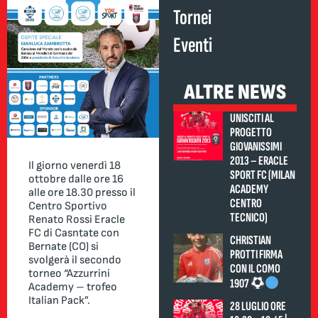
Tornei
Eventi
ALTRE NEWS
UNISCITI AL
PROGETTO
GIOVANISSIMI
2013 – ERACLE
Il giorno venerdì 18
SPORT FC (MILAN
ottobre dalle ore 16
ACADEMY
alle ore 18.30 presso il
CENTRO
Centro Sportivo
TECNICO)
Renato Rossi Eracle
FC di Casntate con
CHRISTIAN
Bernate (CO) si
PROTTI FIRMA
svolgerà il secondo
CON IL COMO
torneo “Azzurrini
1907
Academy – trofeo
Italian Pack”.
28 LUGLIO ORE