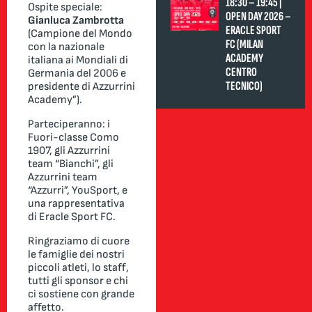
18:30 – 19:45 |
Ospite speciale:
OPEN DAY 2026 –
Gianluca Zambrotta
ERACLE SPORT
(Campione del Mondo
FC (MILAN
con la nazionale
ACADEMY
italiana ai Mondiali di
CENTRO
Germania del 2006 e
TECNICO)
presidente di Azzurrini
Academy”).
Parteciperanno: i
Fuori-classe Como
1907, gli Azzurrini
team “Bianchi”, gli
Azzurrini team
“Azzurri”, YouSport, e
una rappresentativa
di Eracle Sport FC.
Ringraziamo di cuore
le famiglie dei nostri
piccoli atleti, lo staff,
tutti gli sponsor e chi
ci sostiene con grande
affetto.